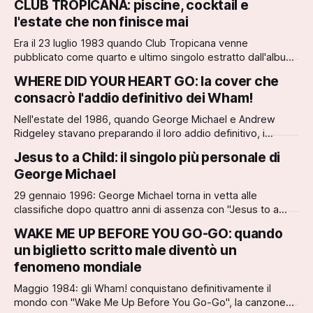
CLUB TROPICANA: piscine, cocktail e
dall'artista, raggiunse la prima posizione della Billboard Hot
l'estate che non finisce mai
100 americana il 27 febbraio 1988, rimanendo in vetta per
due s...
Era il 23 luglio 1983 quando Club Tropicana venne
pubblicato come quarto e ultimo singolo estratto dall'album
Fantastic. George Michael e Andrew Ridgeley avevano
WHERE DID YOUR HEART GO: la cover che
appena 19 e 20 anni quando la loro satira sui pacchetti
consacrò l'addio definitivo dei Wham!
vacanza economici per giovani single conquistò le
classifiche britanniche. Il b...
Nell'estate del 1986, quando George Michael e Andrew
Ridgeley stavano preparando il loro addio definitivo, i
Wham! scelsero una ballata malinconica per sigillare la fine
Jesus to a Child: il singolo più personale di
di un'era. "Where Did Your Heart Go?" era stata
George Michael
originariamente scritta dai fratelli David e Don Was dei Was
(Not Was) e pubbli...
29 gennaio 1996: George Michael torna in vetta alle
classifiche dopo quattro anni di assenza con "Jesus to a
Child", il singolo più intenso e personale della sua carriera.
WAKE ME UP BEFORE YOU GO-GO: quando
La canzone debutta direttamente al primo posto della UK
un biglietto scritto male diventò un
Singles Chart, diventando la prima numero uno da solista di
George Mi...
fenomeno mondiale
Maggio 1984: gli Wham! conquistano definitivamente il
mondo con "Wake Me Up Before You Go-Go", la canzone