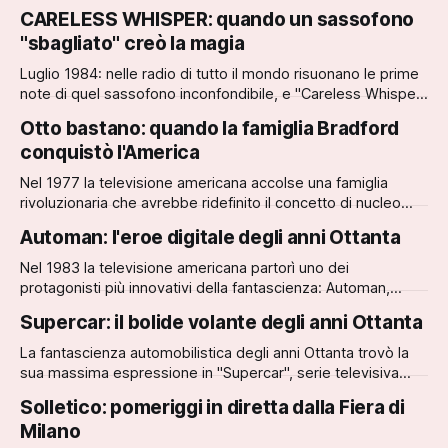
che li trasformò da promesse del pop britannico a
CARELESS WHISPER: quando un sassofono
fenomeno globale. Il singolo, pubblicato il 14 maggio 1984,
"sbagliato" creò la magia
debuttò direttamente al quarto posto nella UK Singles Chart
e raggiunse la vetta ...
Luglio 1984: nelle radio di tutto il mondo risuonano le prime
note di quel sassofono inconfondibile, e "Careless Whisper"
conquista immediatamente le classifiche. La canzone di
Otto bastano: quando la famiglia Bradford
George Michael debutta al 12° posto nella UK Singles Chart
conquistò l'America
dopo appena dieci giorni dall'uscita, per poi scalare fino al...
Nel 1977 la televisione americana accolse una famiglia
rivoluzionaria che avrebbe ridefinito il concetto di nucleo
familiare tradizionale. "Otto bastano" (Eight Is Enough)
Automan: l'eroe digitale degli anni Ottanta
portava nelle case americane e successivamente italiane la
storia di Tom Bradford, giornalista vedovo che cresceva da
Nel 1983 la televisione americana partorì uno dei
solo ot...
protagonisti più innovativi della fantascienza: Automan,
l'ologramma perfetto nato dal computer di un
Supercar: il bolide volante degli anni Ottanta
programmatore geniale. La serie, trasmessa in Italia su
Canale 5, portava nelle case degli spettatori una visione
La fantascienza automobilistica degli anni Ottanta trovò la
futuristica dove la tecnologia ...
sua massima espressione in "Supercar", serie televisiva
britannica prodotta da Gerry Anderson che trasformò
Solletico: pomeriggi in diretta dalla Fiera di
un'automobile in un sogno tecnologico irraggiungibile.
Milano
Trasmessa in Italia dal 1983, la serie conquistò